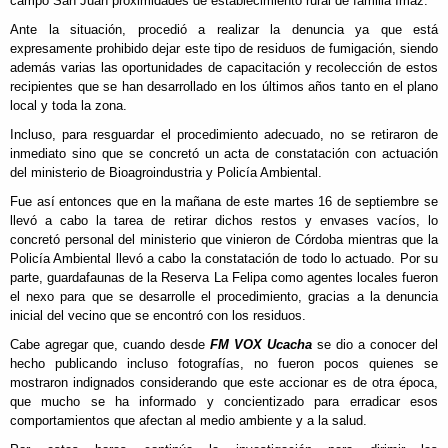
campo San Juan proximidades de establecimiento rural de familia Imaz.
Ante la situación, procedió a realizar la denuncia ya que está
expresamente prohibido dejar este tipo de residuos de fumigación, siendo
además varias las oportunidades de capacitación y recolección de estos
recipientes que se han desarrollado en los últimos años tanto en el plano
local y toda la zona.
Incluso, para resguardar el procedimiento adecuado, no se retiraron de
inmediato sino que se concretó un acta de constatación con actuación
del ministerio de Bioagroindustria y Policía Ambiental.
Fue así entonces que en la mañana de este martes 16 de septiembre se
llevó a cabo la tarea de retirar dichos restos y envases vacíos, lo
concretó personal del ministerio que vinieron de Córdoba mientras que la
Policía Ambiental llevó a cabo la constatación de todo lo actuado. Por su
parte, guardafaunas de la Reserva La Felipa como agentes locales fueron
el nexo para que se desarrolle el procedimiento, gracias a la denuncia
inicial del vecino que se encontró con los residuos.
Cabe agregar que, cuando desde
FM VOX Ucacha
se dio a conocer del
hecho publicando incluso fotografías, no fueron pocos quienes se
mostraron indignados considerando que este accionar es de otra época,
que mucho se ha informado y concientizado para erradicar esos
comportamientos que afectan al medio ambiente y a la salud.