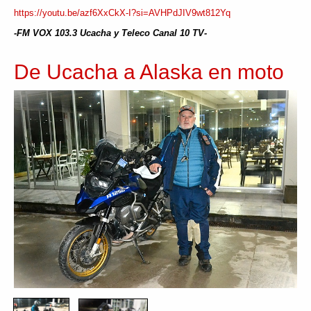
https://youtu.be/azf6XxCkX-I?si=AVHPdJIV9wt812Yq
-FM VOX 103.3 Ucacha y Teleco Canal 10 TV-
De Ucacha a Alaska en moto