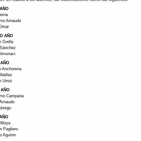
 AÑO
Verna
imo Arnaudo
 Omar
O AÑO
n Grella
e Sánchez
Almonaci
 AÑO
o Anchorena
 Ibáñez
n Urroz
 AÑO
imo Campana
 Arnaudo
Abregu
 AÑO
n Moya
n Pagliero
o Aguirre