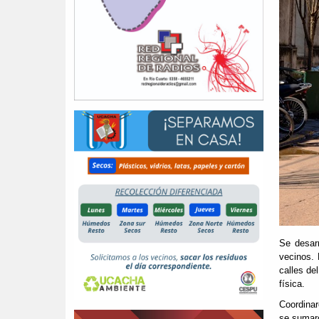
Se desarr
vecinos. 
calles de
física.
Coordinar
se sumaro