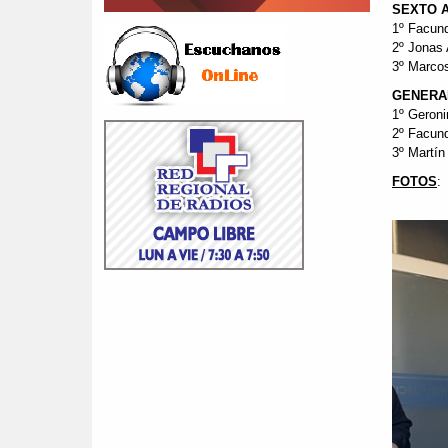
SEXTO 
1º Facun
2º Jonas 
3º Marcos
GENERA
1º Geron
2º Facun
3º Martí
FOTOS
: