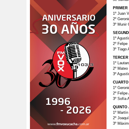
PRIMER
1º Juan 
2º Geron
3º Munir
SEGUND
1º Agustí
2º Felip
3º Tiago 
TERCER
1º Lautar
2º Mateo
3º Agustí
CUARTO
1º Geron
2º Felipe
3º Sofía 
QUINTO
1º Martí
2º Joaquí
3º Máxim