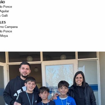
AÑO
do Ponce
Aguilar
 Galli
LES
imo Campana
do Ponce
n Moya