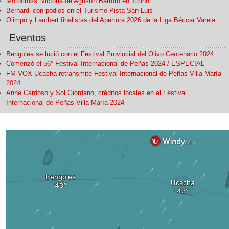
Motocross: victoria de Agustín Barroto en Ticino
Bernardi con podios en el Turismo Pista San Luis
Olimpo y Lambert finalistas del Apertura 2026 de la Liga Béccar Varela
Eventos
Bengolea se lució con el Festival Provincial del Olivo Centenario 2024
Comenzó el 56° Festival Internacional de Peñas 2024 / ESPECIAL
FM VOX Ucacha retransmite Festival Internacional de Peñas Villa María
2024
Anne Cardoso y Sol Giordano, créditos locales en el Festival
Internacional de Peñas Villa María 2024