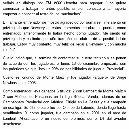
señaló en diálogo por
FM VOX Ucacha
para agregar: "uno quiere
comenzar a trabajar lo antes posible, si bien conozco a la mayoría
empezar a conocer al resto de los muchachos".
El flamante entrenador se mostró agradecido por sumarse, "me siento un
privilegiado que Newbery en estos momentos me abra las puertas como
entrenador, anteriormente lo había hecho como jugador. Me siento un
privilegiado y es lindo que, año tras año, un club te dé la posibilidad de
trabajar. Estoy muy contento, muy feliz de llegar a Newbery y con mucha
ilusión".
Cuello indicó que, si termina de ocnformar su cuerto técnico y se ponen
de acuerdo con los jugadores, el lunes 18 de diciembre empezaría con
las prácticas ya que "hay un 90% de posibilidades de jugar el Provincial".
Cuello es oriundo de Monte Maíz y fue jugador -arquero- de Jorge
Newbery en el 2005.
Como entrenador lleva ganados 6 títulos: 2 con Lambert de Monte Maíz y
2 con Atlético de Pascanas en la Liga Béccar Varela; además de un
Campeonato Provincial con Atlético. Dirigió en La Cesira y fue campeón
en esa liga. Su último paso fue por Olimpo de Laborde, donde llegó hasta
semifinales. Y como jugador, fue campeón en el 2001 en el arco de
Lambert. Ahora asume un nuevo compromiso, ser el DT del aviador
ucachense.-