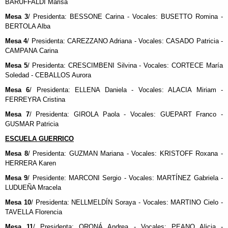
BARUFFALDI Marisa
Mesa 3
/ Presidenta: BESSONE Carina - Vocales: BUSETTO Romina -
BERTOLA Alba
Mesa 4
/ Presidenta: CAREZZANO Adriana - Vocales: CASADO Patricia -
CAMPANA Carina
Mesa 5
/ Presidenta: CRESCIMBENI Silvina - Vocales: CORTECE María
Soledad - CEBALLOS Aurora
Mesa 6
/ Presidenta: ELLENA Daniela - Vocales: ALACIA Miriam -
FERREYRA Cristina
Mesa 7
/ Presidenta: GIROLA Paola - Vocales: GUEPART Franco -
GUSMAR Patricia
ESCUELA GUERRICO
Mesa 8
/ Presidenta: GUZMAN Mariana - Vocales: KRISTOFF Roxana -
HERRERA Karen
Mesa 9
/ Presidente: MARCONI Sergio - Vocales: MARTÍNEZ Gabriela -
LUDUEÑA Mracela
Mesa 10
/ Presidenta: NELLMELDÍN Soraya - Vocales: MARTINO Cielo -
TAVELLA Florencia
Mesa 11
/ Presidenta: ORONÁ Andrea - Vocales: PEANO Alicia -