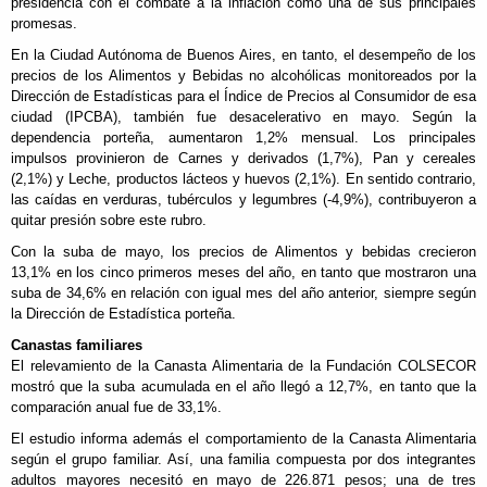
presidencia con el combate a la inflación como una de sus principales
promesas.
En la Ciudad Autónoma de Buenos Aires, en tanto, el desempeño de los
precios de los Alimentos y Bebidas no alcohólicas monitoreados por la
Dirección de Estadísticas para el Índice de Precios al Consumidor de esa
ciudad (IPCBA), también fue desacelerativo en mayo. Según la
dependencia porteña, aumentaron 1,2% mensual. Los principales
impulsos provinieron de Carnes y derivados (1,7%), Pan y cereales
(2,1%) y Leche, productos lácteos y huevos (2,1%). En sentido contrario,
las caídas en verduras, tubérculos y legumbres (-4,9%), contribuyeron a
quitar presión sobre este rubro.
Con la suba de mayo, los precios de Alimentos y bebidas crecieron
13,1% en los cinco primeros meses del año, en tanto que mostraron una
suba de 34,6% en relación con igual mes del año anterior, siempre según
la Dirección de Estadística porteña.
Canastas familiares
El relevamiento de la Canasta Alimentaria de la Fundación COLSECOR
mostró que la suba acumulada en el año llegó a 12,7%, en tanto que la
comparación anual fue de 33,1%.
El estudio informa además el comportamiento de la Canasta Alimentaria
según el grupo familiar. Así, una familia compuesta por dos integrantes
adultos mayores necesitó en mayo de 226.871 pesos; una de tres