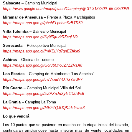
Salsacate
– Camping Municipal
https://www.google.com/maps/place/Camping/@-31.3187509,-65.0850059
Miramar de Ansenuza
– Frente a Plaza Marchiquitos
https://maps.app.goo.gl/pbnbFLpebm6vBTR39
Villa Tulumba
– Balneario Municipal
https://maps.app.goo.gl/6y9jRjtudrRZagLN9
Serrezuela
– Polideportivo Municipal
https://maps.app.goo.gl/fmKELYg7qnEZfike9
Achiras
– Oficina de Turismo
https://maps.app.goo.gl/GorJbUhoJZ7ZZRsA8
Los Reartes
– Camping de Motorhome “Las Acacias”
https://maps.app.goo.gl/cwVxndVrQTGYardV7
Río Cuarto
– Camping Municipal Villa del Sol
https://maps.app.goo.gl/EZPXnJnXyE4fUeWc6
La Granja
– Camping La Toma
https://maps.app.goo.gl/MVFZQJUQKfdzYvhk8
Lo que vendrá
Los 10 puntos que se pusieron en marcha en la etapa inicial del trazado,
continuarán ampliándose hasta integrar más de veinte localidades en