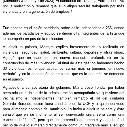
(Miércoles 3 de mayo de 2023) El candidato de "Ucacha Entre Todos" va
por la reelección y remarcó que si lo eligen seguirá trabajando por más
viviendas y en la generación de empleos /
Fue anoche en el salón partidario, sobre calle Independencia 263, donde
además de partidarios y equipo se dieron cita integrantes de la lista que
lo acompaña en pos de la reelección.
Al dirigir la palabra, Moreyra explicó brevemente de lo realizado en
viviendas, seguridad, salud, ambiente, cultura, deportes y otras obras.
Agregó que en caso de un nuevo mandato profundizará en la
construcción de más viviendas: "al final de esta gestión habremos hecho
30 viviendas, es lo que aspiramos sumar más si tenemos un nuevo
período", y en la generación de empleos, que es lo que más se demanda
en el pueblo.
Agradeció a su secretaria de gobierno, María José Tonda, por haber
aceptado en el inicio de la administración acompañarlo ya que viene del
vecinalismo e independientes, también remarcó el rol del contador
Gerardo Bordese, quien fuera candidato de la UCR y a quien convocó
para el manejo contable del municipio. Lo invitó a dirigir la palabra y éste
señaló que en su momento al ser convocado creía sería como una
especie de "fiscal", pero que se sorprendió gratamente y agradeció el
hecho de que lo sumaran directamente como un integrante más al equipo