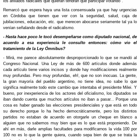
los afiliados radicales que quieran tendrán que participar votando".
Remarcó que espera haya una lista consensuada ya que hay urgencias
en Córdoba que tienen que ver con la seguridad, salud, caja de
jubilaciones, educación, etc. que merecen abocarse seriamente tal ya lo
venían señalando desde el radicalismo.
- Hasta hace poco le tocó desempeñarse como diputado nacional, de
acuerdo a esa experiencia le consulto entonces: cómo vio el
tratamiento de la Ley Ómnibus?
- Mirá, me parece absolutamente desproporcionado lo que se mandó al
Congreso Nacional. Una Ley de más de 600 artículos donde además
cada artículo tiene varios incisos y donde hay modificaciones realmente
muy profundas. Pero muy profundas, eh!, que no son inocuas. La gente,
la gran mayoría del pueblo argentino, no tiene idea, no sabe lo que
significa realmente todo este cambio que intentaba el presidente Milei. Y
bueno, por inexperiencia de los actores del oficialismo, los diputados se
iban dando cuenta que muchos artículos no iban a pasar... Porque una
cosa es haber ganado las elecciones presidenciales y que está en todo
su derecho porque lo ha hecho democráticamente, pero los distintos
partidos no estaban de acuerdo en otorgarle un cheque en blanco a
alguien que no sabemos muy bien que es lo que está proponiendo. De
ahí en más, darle amplias facultades para modificarnos la vida 100 por
100 no es lo que la gente quiera, cuando sepa bien de que se trata la