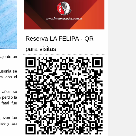
Reserva LA FELIPA - QR
para visitas
bajo de un
Ausonia se
ral con el
8 años se
 perdió la
fatal fue
 joven fue
ense y así