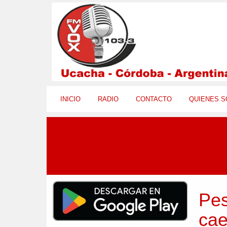
INICIO
RADIO
CONTACTO
QUIENES 
Pes
cae