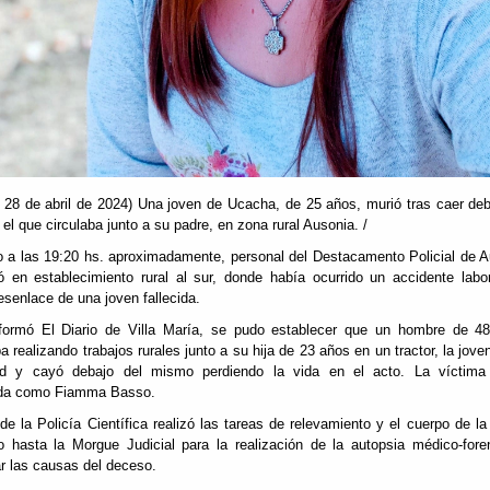
28 de abril de 2024) Una joven de Ucacha, de 25 años, murió tras caer de
 el que circulaba junto a su padre, en zona rural Ausonia. /
 a las 19:20 hs. aproximadamente, personal del Destacamento Policial de 
ó en establecimiento rural al sur, donde había ocurrido un accidente labo
senlace de una joven fallecida.
formó El Diario de Villa María, se pudo establecer que un hombre de 4
a realizando trabajos rurales junto a su hija de 23 años en un tractor, la joven
dad y cayó debajo del mismo perdiendo la vida en el acto. La víctima 
cada como Fiamma Basso.
de la Policía Científica realizó las tareas de relevamiento y el cuerpo de la
o hasta la Morgue Judicial para la realización de la autopsia médico-for
r las causas del deceso.