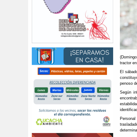
(Domingo 
tractor en
El sábado
constituy
penoso de
Según in
encontrab
estabili
identifi
Personal 
trasladad
determina