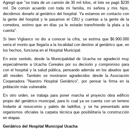
Agregó que "se trata de un camión de 30 mil kilos, el lote se pagó $230
mil. De común acuerdo con toda mi familia, mi señora y mis hijos,
decidimos donarlo al geriátrico del hospital. Ya estamos en contacto con
la gente del hospital y le pasamos el CBU y cuentas a la gente de la
corredora, estimo que en días ya le estarán transfiriendo la plata a la
cuenta".
Si bien Viglianco no dio a conocer la cifra, se estima que $6.900.000
sería el monto que llegaría a la localidad con destino al geriátrico que, en
los hechos, funciona en el Hospital Municipal.
En este sentido, desde la Municipalidad de Ucacha se agradeció muy
especialmente a Ucacha Cereales por su decisión y compromiso para
con el hospital y la salud pública, pensando además en los abuelos que
allí residen. También se mostraron agradecidos desde la Asociación
Cooperadora "Nuestro Hospital Geriátrico", por pensar la firma en la
población más vulnerable.
En otro orden, se trabaja para poner marcha el proyecto obra edificio
propio del geriátrico municipal, para lo cual ya se cuenta con un terreno
lindante al nosocomio y palets de ladrillos, y se ha presentado ante
organismos oficiales la carpeta técnica que posibilitaría la construcción
en etapas.
Geriátrico del Hospital Municipal Ucacha