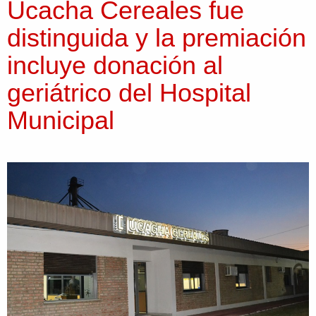
Ucacha Cereales fue
distinguida y la premiación
incluye donación al
geriátrico del Hospital
Municipal